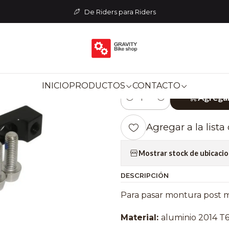
Frenos
Adaptador de Freno
ADAPTADOR DE FRENO HOPE 
De Riders para Riders
|
ADAPTADOR D
Q PM203/PM
INICIO
PRODUCTOS
CONTACTO
Agregar
Cantidad
Agregar a la lista
Mostrar stock de ubicaci
DESCRIPCIÓN
Para pasar montura pos
Material:
aluminio 2014 T