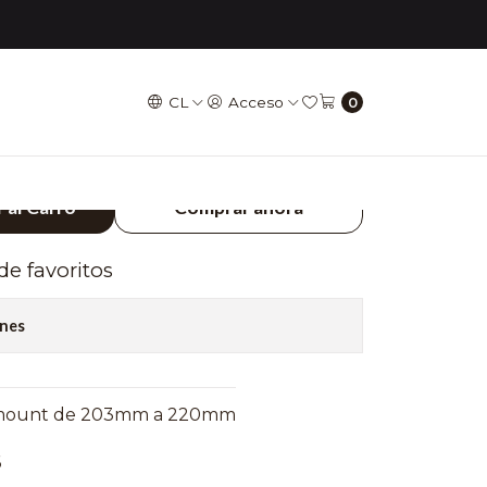
- Tipo Q PM203/PM220
CL
Acceso
0
E FRENO HOPE - Tipo
220
 al Carro
Comprar ahora
 de favoritos
ones
t mount de 203mm a 220mm
6