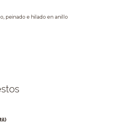
ano, peinado e hilado en anillo
estos
Agotado
il)