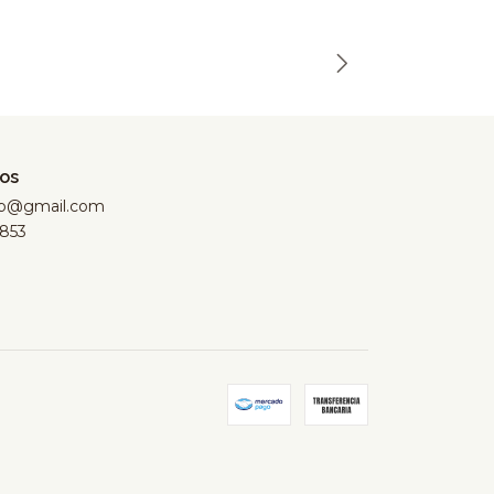
os
hop@gmail.com
853