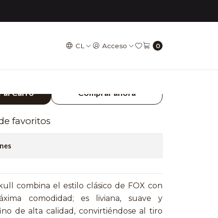
LL - Negro S (Infantil)
CL
Acceso
0
LIFESTYLE NIÑOS
 Negro S (Infantil)
 al Carro
Comprar ahora
 de favoritos
ones
kull combina el estilo clásico de FOX con
máxima comodidad; es liviana, suave y
no de alta calidad, convirtiéndose al tiro