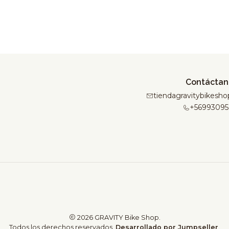
Contáctan
tiendagravitybikes
+56993095
2026 GRAVITY Bike Shop.
Todos los derechos reservados.
Desarrollado por Jumpseller
.