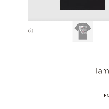
Tamb
PO