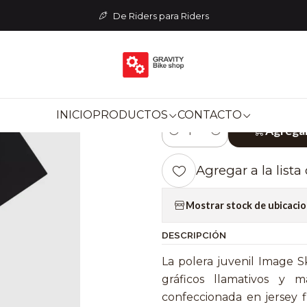
Poleras y Polerones
POLERA FOX LIFESTYLE NIÑOS IMAGES SKU
De Riders para Riders
|
POLERA FOX 
IMAGES SKULL -
INICIO
PRODUCTOS
CONTACTO
Agregar
Cantidad
Agregar a la lista
Mostrar stock de ubicaci
DESCRIPCIÓN
La polera juvenil Image S
gráficos llamativos y 
confeccionada en jersey fi