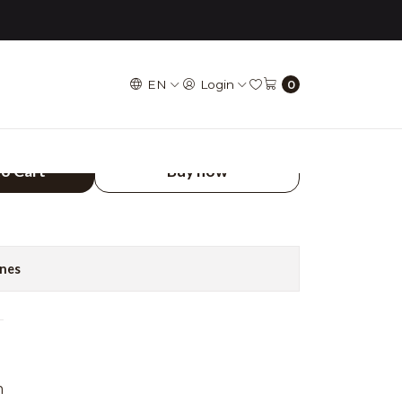
 Francesa 48 mm
EN
Login
0
 27.5 x 2.0/3.0 -
esa 48 mm
to Cart
Buy now
ones
m