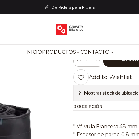
NENTES
Cámaras
CÁMARA MAXXIS 27.5 x 2.0/3.0 - Válvula
De Riders para Riders
|
CÁMARA MAXXIS
Válvula Franc
INICIO
PRODUCTOS
CONTACTO
Add 
Quantity
Add to Wishlist
Mostrar stock de ubicaci
DESCRIPCIÓN
* Válvula Francesa 48 mm
* Espesor de pared 0.8 m