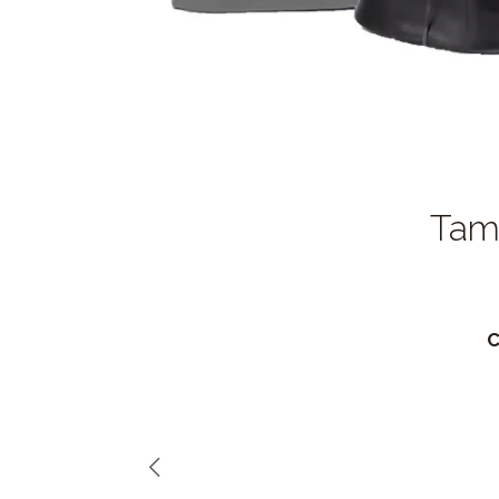
Tamb
C