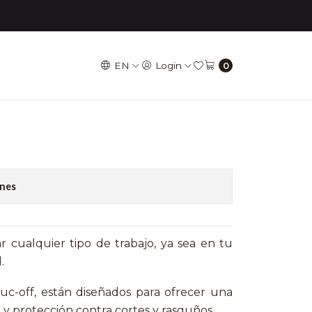
L
EN
Login
0
OFF - Mecanico XL
to Cart
Buy now
ones
r cualquier tipo de trabajo, ya sea en tu
.
c-off, están diseñados para ofrecer una
y protección contra cortes y rasguños.