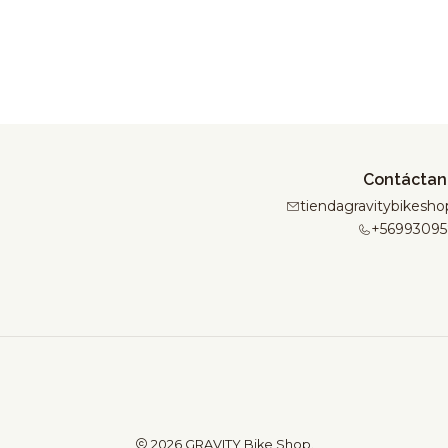
Contáctan
tiendagravitybikes
+56993095
2026 GRAVITY Bike Shop.