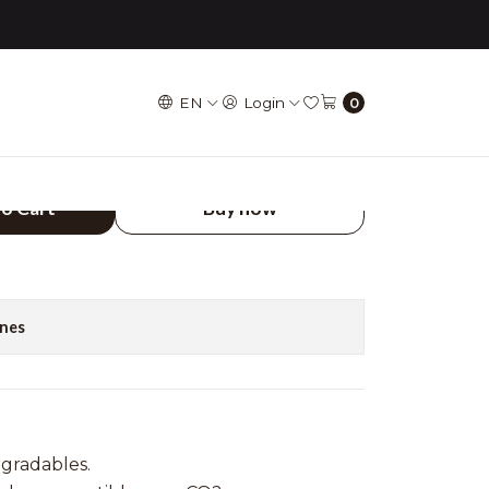
500 ml
EN
Login
0
LANTE TUBULAR
 ml
to Cart
Buy now
ones
egradables.