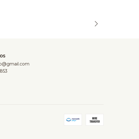
os
hop@gmail.com
853