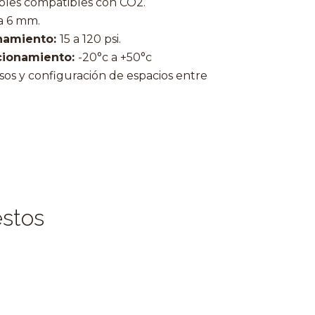
bles compatibles con CO2.
a 6 mm.
namiento:
15 a 120 psi.
cionamiento:
-20°c a +50°c
sos y configuración de espacios entre
estos