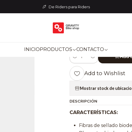
MARCAS
PEATY'S
LÍQUIDO SELLANTE TUBULAR PEATY'S - 
De Riders para Riders
|
LÍQUIDO SEL
PEATY'S - 500
INICIO
PRODUCTOS
CONTACTO
Add 
Quantity
Add to Wishlist
Mostrar stock de ubicaci
DESCRIPCIÓN
CARACTERÍSTICAS:
Fibras de sellado biod