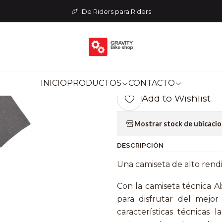
MENTARIA
Poleras y Polerones
POLERA FOX LIFESTYLE ABSO
De Riders para Riders
|
POLERA FOX 
- Gris L
INICIO
PRODUCTOS
CONTACTO
Add to Wishlist
Mostrar stock de ubicaci
DESCRIPCIÓN
Una camiseta de alto rend
Con la camiseta técnica Ab
para disfrutar del mejor
características técnicas 