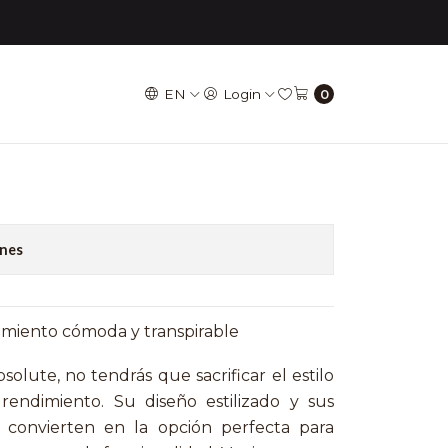
LUTE - Gris L
EN
Login
0
LIFESTYLE ABSOLUTE
ones
imiento cómoda y transpirable
solute, no tendrás que sacrificar el estilo
 rendimiento. Su diseño estilizado y sus
la convierten en la opción perfecta para