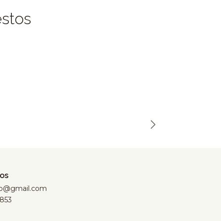
estos
Out of St
os
hop@gmail.com
853