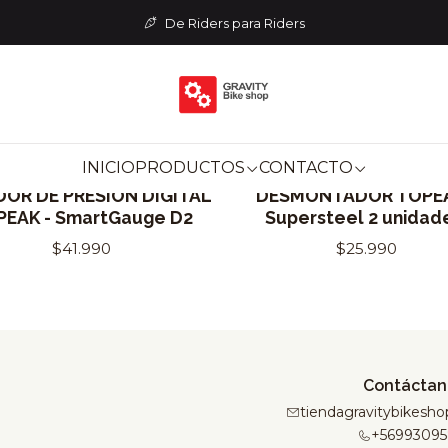
Home
COMPONENTES
Ruedas
De Riders para Riders
RUEDAS
INICIO
PRODUCTOS
CONTACTO
Topeak
Topeak
DOR DE PRESIÓN DIGITAL
DESMONTADOR TOPEA
PEAK - SmartGauge D2
Supersteel 2 unidad
$41.990
$25.990
Contáctan
tiendagravitybikes
+56993095