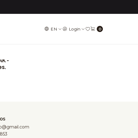
EN
Login
0
K -
es.
os
hop@gmail.com
853