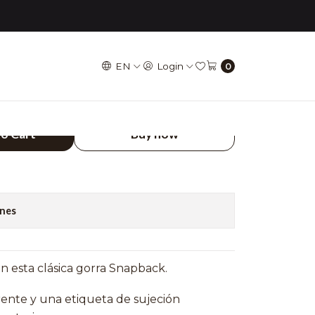
White (Ajustable)
EN
Login
0
ICON - Snapback Cap
le)
to Cart
Buy now
ones
n esta clásica gorra Snapback.
frente y una etiqueta de sujeción