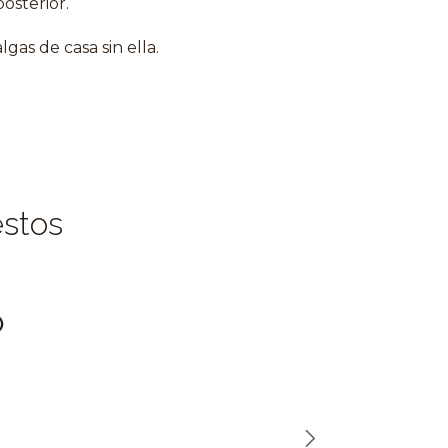
osterior.
gas de casa sin ella.
estos
)