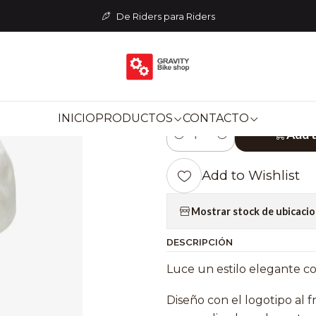
TARIA
Jockeys y Gorros
JOCKEY 100% ICON - Snapback Cap 
De Riders para Riders
|
JOCKEY 100% 
White (Ajustab
INICIO
PRODUCTOS
CONTACTO
Add 
Quantity
Add to Wishlist
Mostrar stock de ubicaci
DESCRIPCIÓN
Luce un estilo elegante co
Diseño con el logotipo al 