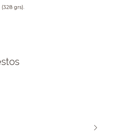
(328 grs).
estos
Out of St