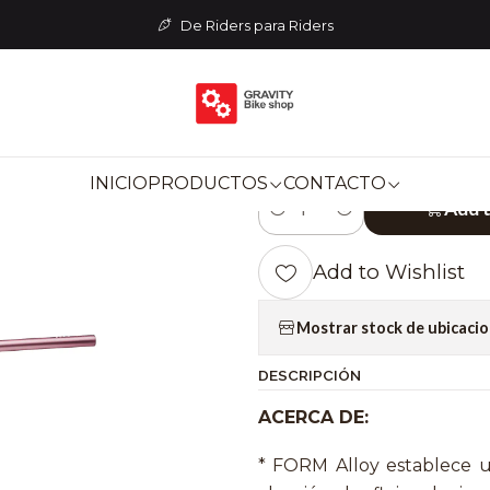
MPONENTES
Manubrios
MANUBRIO TITLE AH1 - 31.8 mm x 38
De Riders para Riders
|
MANUBRIO TIT
38 rise - PINK
INICIO
PRODUCTOS
CONTACTO
Add 
Quantity
Add to Wishlist
Mostrar stock de ubicaci
DESCRIPCIÓN
ACERCA DE:
* FORM Alloy establece u