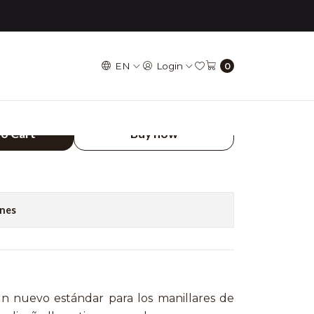
 rise - PINK
EN
Login
0
LE AH1 - 31.8 mm x
to Cart
Buy now
ones
n nuevo estándar para los manillares de