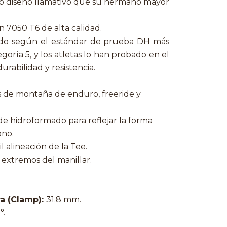
smo diseño llamativo que su hermano mayor
n 7050 T6 de alta calidad.
icado según el estándar de prueba DH más
oría 5, y los atletas lo han probado en el
rabilidad y resistencia.
tas de montaña de enduro, freeride y
e hidroformado para reflejar la forma
ono.
l alineación de la Tee.
 extremos del manillar.
a (Clamp):
31.8 mm.
°.