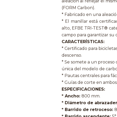
aleación al reflejar el mi
(FORM Carbon).
* Fabricado en una aleació
* El manillar está certif
alto, EFBE TRI-TEST® categ
campo para garantizar su du
CARACTERÍSTICAS:
* Certificado para bicicle
descenso.
* Se somete a un proceso d
única del modelo de carb
* Pautas centrales para fáci
* Guías de corte en ambos
ESPECIFICACIONES:
* Ancho:
800 mm.
* Diámetro de abrazader
* Barrido de retroceso:
8
* Barrido ascendente:
5°.