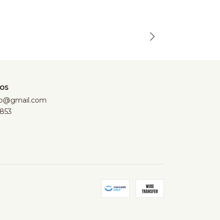
os
hop@gmail.com
853