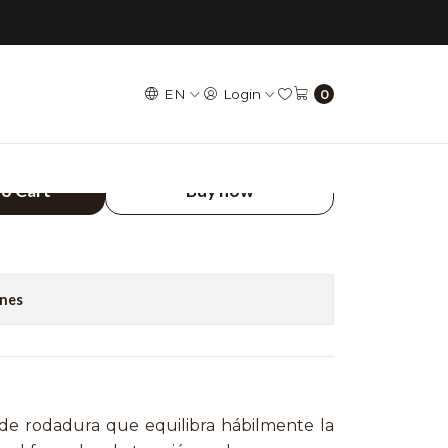
T (Alambre) MAXXIS
EN
Login
0
NION DHR II 26 x
Alambre) MAXXIS
to Cart
Buy now
ones
e rodadura que equilibra hábilmente la