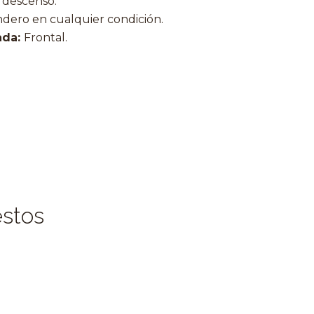
, descenso.
dero en cualquier condición.
ada:
Frontal.
estos