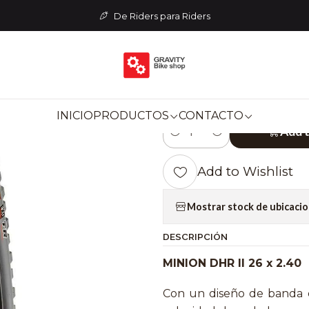
TES
Neumáticos
NEUMÁTICO MINION DHR II 26 x 2.40 DH/S
De Riders para Riders
|
NEUMÁTICO MI
2.40 DH/ST (
INICIO
PRODUCTOS
CONTACTO
Add 
Quantity
Add to Wishlist
Mostrar stock de ubicaci
DESCRIPCIÓN
MINION DHR II 26 x 2.40
Con un diseño de banda d