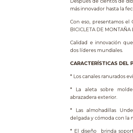
Después de cientos de dibu
más innovador hasta la fe
Con eso, presentamos e
BICICLETA DE MONTAÑA 
Calidad e innovación qu
dos líderes mundiales.
CARACTERÍSTICAS DEL 
* Los canales ranurados ev
* La aleta sobre molde
abrazadera exterior.
* Las almohadillas Unde
delgada y cómoda con la 
* El diseño brinda sopor