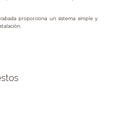
 grabada proporciona un sistema simple y
stalación.
estos
Out of St