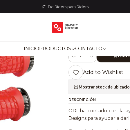
COMPONENTES
Puños
PUÑOS ODI - TROY LEE DESINGS 
De Riders para Riders
|
PUÑOS ODI - 
ROJO
INICIO
PRODUCTOS
CONTACTO
Add 
Quantity
Add to Wishlist
Mostrar stock de ubicaci
DESCRIPCIÓN
ODI ha contado con la a
Designs para ayudar a darle