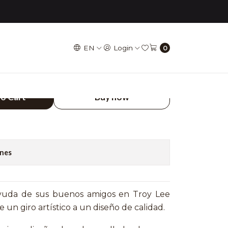
- ROJO
EN
Login
0
TROY LEE DESINGS -
to Cart
Buy now
ones
yuda de sus buenos amigos en Troy Lee
 un giro artístico a un diseño de calidad.