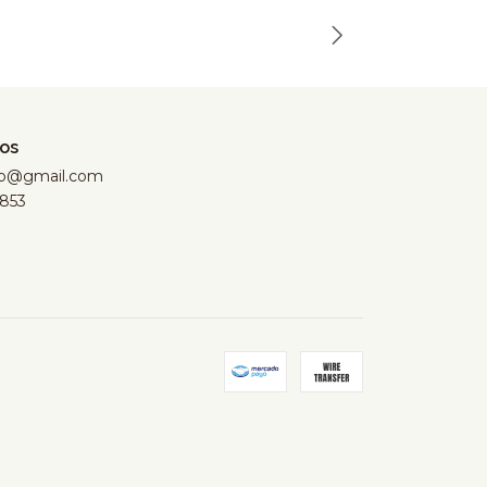
os
hop@gmail.com
853