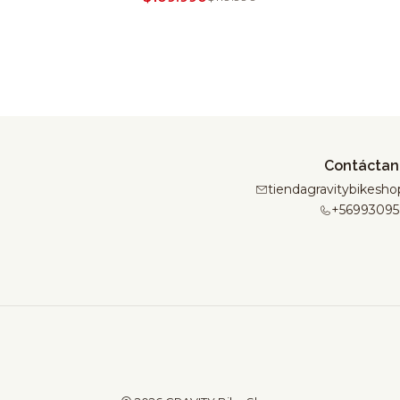
Contáctan
tiendagravitybikes
+56993095