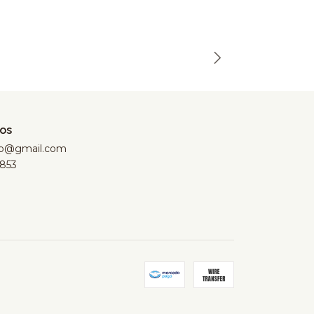
os
hop@gmail.com
853