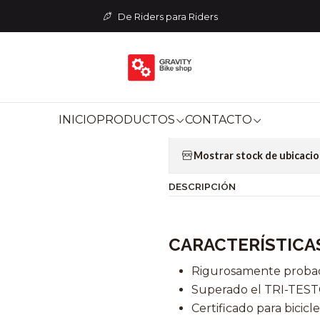
Home
COMPONENTES
Tee
TEE TITLE ST1 31.8 x 35 - Bronc
De Riders para Riders
|
TEE TITLE ST1 
Add to Wishlist
INICIO
PRODUCTOS
CONTACTO
Mostrar stock de ubicaci
DESCRIPCIÓN
CARACTERÍSTICA
Rigurosamente proba
Superado el TRI-TES
Certificado para bicic