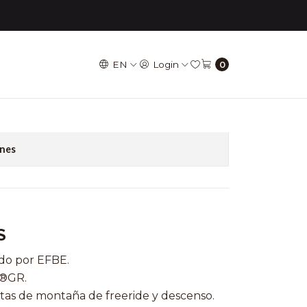
e
EN
Login
0
31.8 x 35 - Bronce
ones
S
do por EFBE.
T®GR.
letas de montaña de freeride y descenso.