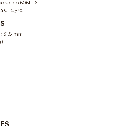
 sólido 6061 T6.
a G1 Gyro.
ES
a:
31.8 mm.
).
ES