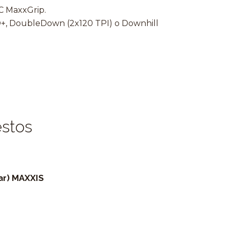
C MaxxGrip.
O+, DoubleDown (2x120 TPI) o Downhill
estos
ar) MAXXIS