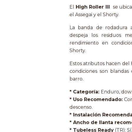
El
High Roller III
se ubica
el Assegai y el Shorty.
La banda de rodadura a
despeja los residuos m
rendimiento en condici
Shorty.
Estos atributos hacen del 
condiciones son blandas 
barro.
* Categoría:
Enduro, down
* Uso Recomendado:
Con
descenso.
* Instalación Recomend
* Ancho de llanta reco
* Tubeless Ready
(TR): Sí