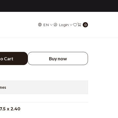
3CG/DH/TR (Kevlar) MAXXIS
EN
Login
0
ÁTICO HIGH ROLLER
0 3CG/DH/TR (Kevlar)
to Cart
Buy now
ones
5 x 2.40